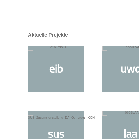
Aktuelle Projekte
eib
uw
sus
laa