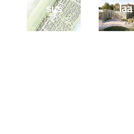
sus
laa