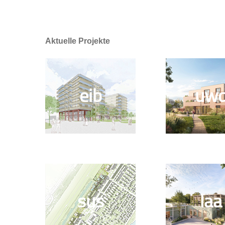
Aktuelle Projekte
eib
uw
sus
laa